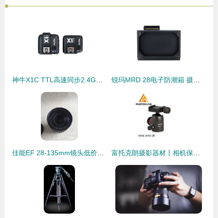
神牛X1C TTL高速同步2.4G触发器 佳能1/8000s高速引闪器套装的摄影利器
锐玛MRD 28电子防潮箱 摄影器材的贴心守护者
佳能EF 28-135mm镜头低价出清，900元到付妥妥入手！二手摄影交易你会喜欢吗？
富托克朗摄影器材丨相机保养小技巧