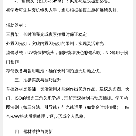
- 广角镜头（如16-35mm）：风光与建筑摄影必备。
初学者可先从套机镜头入手，逐步根据拍摄主题扩展镜头群。
辅助器材：
三脚架：长时间曝光或夜景拍摄时保证稳定；
外置闪光灯：突破内置闪光灯的限制，实现灵活布光；
滤镜系统：UV镜保护镜头，偏振镜增强色彩饱和度，ND镜用于慢
门创作；
存储设备与备用电池：确保长时间拍摄无后顾之忧。
三、拍摄实践与技巧提升
掌握器材是基础，灵活运用才能创作出优秀作品。建议从光圈、快
门、ISO的曝光三角关系学起，理解景深控制与动态捕捉。学习构
图法则（如三分法、引导线）与光线运用（如黄金时刻拍摄），结
合RAW格式后期处理，逐步形成个人风格。
四、器材维护与更新